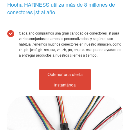
Hooha HARNESS utiliza más de 8 millones de
conectores jst al año
Cada año compramos una gran cantidad de conectores jst para
varios conjuntos de arneses personalizados, y según el uso
habitual, tenemos muchos conectores en nuestro almacén, como
xh, ph, jwpf, gh, sm, sur, vh, zh, pa, eh, etc. esto puede ayudarnos
a entregar productos a nuestros clientes a tiempo.
Obtener una oferta
instantánea