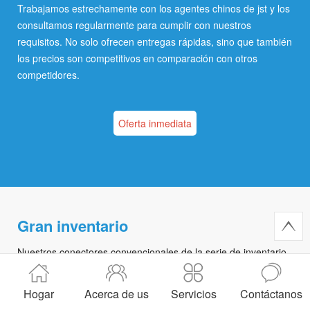
Trabajamos estrechamente con los agentes chinos de jst y los
consultamos regularmente para cumplir con nuestros
requisitos. No solo ofrecen entregas rápidas, sino que también
los precios son competitivos en comparación con otros
competidores.
Oferta inmediata
Gran inventario
Nuestros conectores convencionales de la serie de inventario,
incluyendo sur, sh, gh, szn, zh, ph, san, jwpf, scn, sm, eh, nh,
pa, xh, VH y otras variedades, están disponibles para sus
Hogar
Acerca de us
Servicios
Contáctanos
necesidades en cualquier momento. Al tener estos conectores