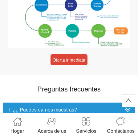
Oferta inmediata
Preguntas frecuentes
1. ¿¿ Puedes darnos muestras?
2. ¿¿ cuál es el tiempo de entrega de los pedidos
Hogar
Acerca de us
Servicios
Contáctanos
regulares?