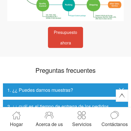
Presupuesto
ahora
Preguntas frecuentes
1. ¿¿ Puedes darnos muestras?
2. ¿¿ cuál es el tiempo de entrega de los pedidos
regulares?
Hogar
Acerca de us
Servicios
Contáctanos
3. ¿¿ qué método de pago apoya?